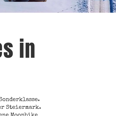
s in
Sonderklasse.
er Steiermark.
bene Moonbike