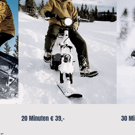
20 Minuten € 39,-
3
0 Mi
er