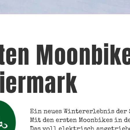
sten Moonbike
eiermark
Ein neues Wintererlebnis der 
Mit den ersten Moonbikes in d
Das voll elektrisch angetrie