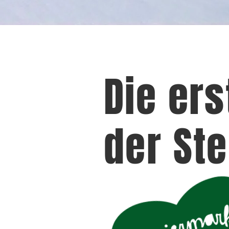
Die er
der St