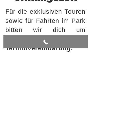
Für die exklusiven Touren
sowie für Fahrten im Park
bitten wir dich um
vorherige
Terminvereinbarung.
Kontaktiere uns
telefonisch unter
+43 664
4380730
oder nutze unser
Kontaktformular – wir
melden uns verlässlich
bei dir zurück.